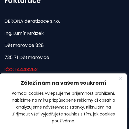
Fakturace
DERONA deratizace s.r.o.
Ing. Lumír Mrázek
Dětmarovice 828
735 71 Dětmarovice
IČO: 14443252
Záleží nám na vašem soukromí
Pomocí cookies vylepšujeme příjemnost prohlížení,
nabízíme na míru přizpůsobené reklamy či obsah a
analyzujeme návštěvnost stránky. Kliknutím na
„Přijmout vše“ vyjadřujete souhlas s tím, jak cookies
používáme.