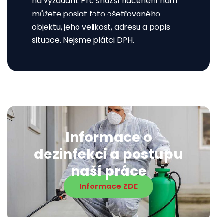
na vyžádání. Pro snazší nacenění nám
můžete poslat foto ošetřovaného
objektu, jeho velikost, adresu a popis
situace. Nejsme plátci DPH.
Informace o
dezinfekci a postupu
naší práce
Informace ZDE