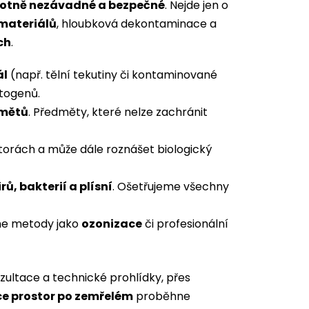
otně nezávadné a bezpečné
. Nejde jen o
materiálů
, hloubková dekontaminace a
ch
.
ál
(např. tělní tekutiny či kontaminované
atogenů.
dmětů
. Předměty, které nelze zachránit
storách a může dále roznášet biologický
irů, bakterií a plísní
. Ošetřujeme všechny
áme metody jako
ozonizace
či profesionální
ultace a technické prohlídky, přes
e prostor po zemřelém
proběhne