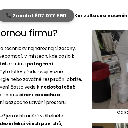
Zavolat 607 077 590
Konzultace a naceněn
bornou firmu?
í a technicky nejnáročnější zásahy,
épomocí. V místech, kde došlo k
iál
a s ním i
patogenní
 Tyto látky představují vážné
ergie nebo závažné respirační obtíže.
avení často vede k
nedostatečné
slednému
šíření zápachu a
ní bezpečné užívání prostoru.
Odbo
ž jen odstranění viditelného
dezinfekci všech povrchů
,