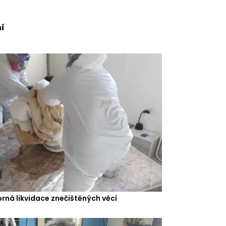
í
rná likvidace znečištěných věcí