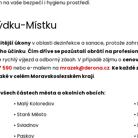
na vaše bezpečí i hygienu prostředí.
ýdku-Místku
žitější úkony
v oblasti dezinfekce a sanace, protože zahrn
ho účinku
.
Čím dříve se pozůstalí obrátí na profesioná
 rychlý výjezd a odborný zásah. V případě zájmu o
cenov
7 590
nebo e-mailem na
mrazek@derona.cz
.
Ke každé 
také v celém Moravskoslezském kraji
.
 všech částech města a okolních obcích:
• Malý Koloredov
•
• Staré Město
•
• Sviadnov
•
• Paskov
•