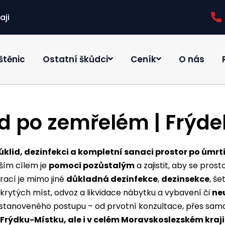
aji
štěnic
Ostatní škůdci
Ceník
O nás
id po zemřelém | Frýde
úklid, dezinfekci a kompletní sanaci prostor po úmrt
aším cílem je
pomoci pozůstalým
a zajistit, aby se prost
rací je mimo jiné
důkladná dezinfekce
,
dezinsekce
, š
krytých míst, odvoz a likvidace nábytku a vybavení či
ne
 stanoveného postupu – od prvotní konzultace, přes samo
Frýdku-Místku, ale i v celém Moravskoslezském kraji