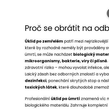
Proč se obrátit na od
Úklid po zemřelém
patří mezi nejrizikovějš
které by rozhodně neměly být prováděny sv
úmrtí, se může nacházet
biologický mater
mikroorganismy, bakterie, viry či plísně
.
zdravotní riziko – mohou vyvolat infekce, al
Laický zásah bez odborných znalostí a vyb
dezinfekci
, ponechání skrytých stop a ná
toxických látek
, které dlouhodobě znemož
Profesionální
úklid po úmrtí
znamená víc ne
biologického materiálu. Zahrnuje kompletní