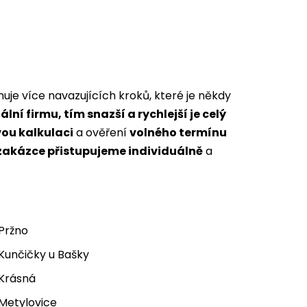
uje více navazujících kroků, které je někdy
lní firmu, tím snazší a rychlejší je celý
ou kalkulaci
a ověření
volného termínu
zakázce přistupujeme individuálně
a
 Pržno
 Kunčičky u Bašky
 Krásná
 Metylovice