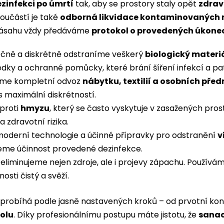
ezinfekci po úmrtí
tak, aby se prostory staly opět
zdrav
oučástí je také
odborná likvidace kontaminovaných 
 zásahu vždy předáváme
protokol o provedených úkone
čně a diskrétně odstraníme veškerý
biologický materi
edky a ochranné pomůcky, které brání šíření infekcí a p
tíme kompletní odvoz
nábytku, textilií a osobních pře
s maximální diskrétností.
proti
hmyzu
, který se často vyskytuje v zasažených pro
 zdravotní rizika.
oderní technologie a účinné přípravky pro odstranění
v
jeme účinnost provedené dezinfekce.
eliminujeme nejen zdroje, ale i projevy zápachu. Použív
osti čistý a svěží.
probíhá podle jasně nastavených kroků – od prvotní konz
rolu
. Díky profesionálnímu postupu máte jistotu, že
sanac