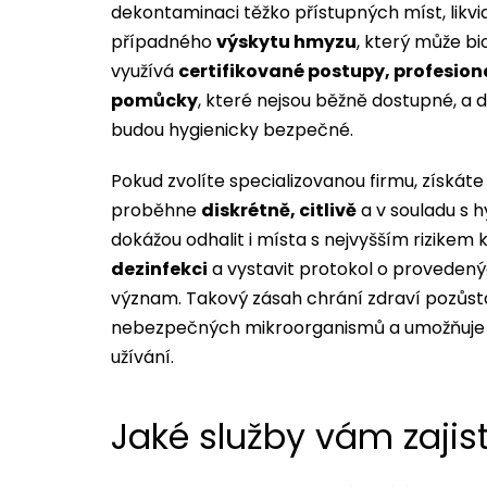
dekontaminaci těžko přístupných míst, likvi
případného
výskytu hmyzu
, který může bi
využívá
certifikované postupy, profesion
pomůcky
, které nejsou běžně dostupné, a d
budou hygienicky bezpečné.
Pokud zvolíte specializovanou firmu, získáte 
proběhne
diskrétně, citlivě
a v souladu s h
dokážou odhalit i místa s nejvyšším rizike
dezinfekci
a vystavit protokol o provedený
význam. Takový zásah chrání zdraví pozůsta
nebezpečných mikroorganismů a umožňuje 
užívání.
Jaké služby vám zajis