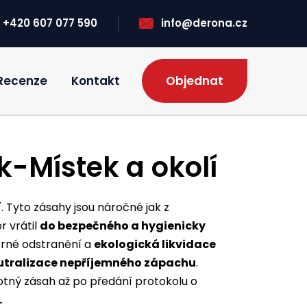
+420 607 077 590
info@derona.cz
Recenze
Kontakt
Objednat
k-Místek a okolí
í
. Tyto zásahy jsou náročné jak z
or vrátil
do bezpečného a hygienicky
etrné odstranění a
ekologická likvidace
utralizace nepříjemného zápachu
.
tný zásah až po předání protokolu o
.