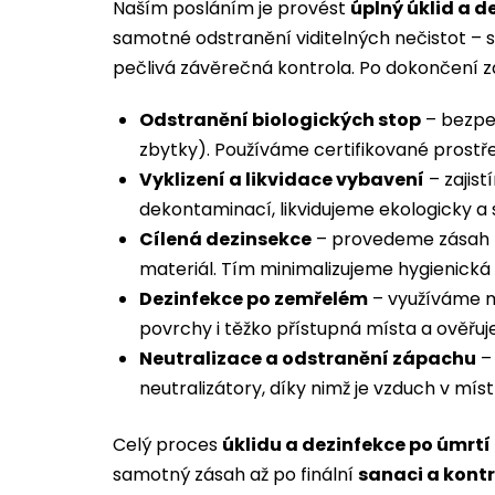
Naším posláním je provést
úplný úklid a d
samotné odstranění viditelných nečistot – s
pečlivá závěrečná kontrola. Po dokončení
Odstranění biologických stop
– bezpe
zbytky). Používáme certifikované prostř
Vyklizení a likvidace vybavení
– zajis
dekontaminací, likvidujeme ekologicky a 
Cílená dezinsekce
– provedeme zásah 
materiál. Tím minimalizujeme hygienická a
Dezinfekce po zemřelém
– využíváme m
povrchy i těžko přístupná místa a ověřu
Neutralizace a odstranění zápachu
– 
neutralizátory, díky nimž je vzduch v místn
Celý proces
úklidu a dezinfekce po úmrtí
samotný zásah až po finální
sanaci a kont