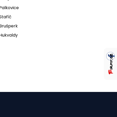
 Palkovice
 Staříč
 Brušperk
 Hukvaldy