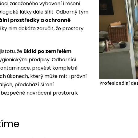
daci zasaženého vybavení i řešení
ologické látky dále šířit. Odborný tým
ální prostředky a ochranné
íky nim dokáže zaručit, že prostory
jistotu, že
úklid po zemřelém
ygienickými předpisy. Odborníci
m kontaminace, provést kompletní
ch úkonech, který může mít i právní
Profesionální de
lých, předchází šíření
bezpečné navrácení prostoru k
tíme