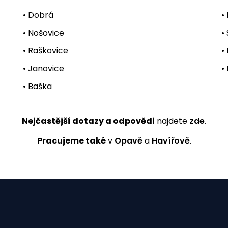
• Dobrá
•
• Nošovice
•
• Raškovice
•
• Janovice
•
• Baška
Nejčastější dotazy a odpovědi
najdete
zde
.
Pracujeme také
v
Opavě
a
Havířově
.