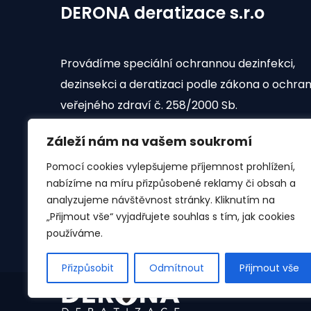
DERONA deratizace s.r.o
Provádíme speciální ochrannou dezinfekci,
dezinsekci a deratizaci podle zákona o ochra
veřejného zdraví č. 258/2000 Sb.
Záleží nám na vašem soukromí
Derona
© 2024 Všechna práva vyhrazena
Pomocí cookies vylepšujeme příjemnost prohlížení,
nabízíme na míru přizpůsobené reklamy či obsah a
analyzujeme návštěvnost stránky. Kliknutím na
„Přijmout vše“ vyjadřujete souhlas s tím, jak cookies
používáme.
Přizpůsobit
Odmítnout
Přijmout vše